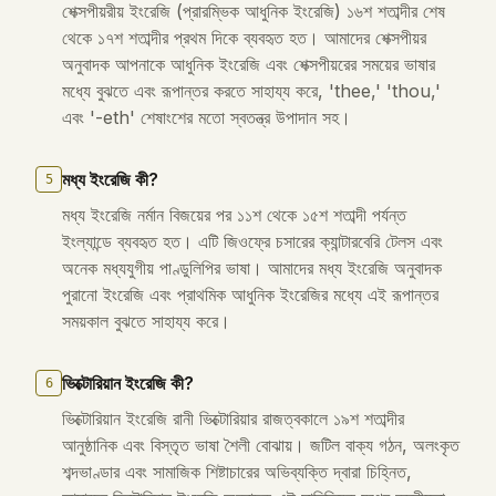
শেক্সপীয়রীয় ইংরেজি (প্রারম্ভিক আধুনিক ইংরেজি) ১৬শ শতাব্দীর শেষ
থেকে ১৭শ শতাব্দীর প্রথম দিকে ব্যবহৃত হত। আমাদের শেক্সপীয়র
অনুবাদক আপনাকে আধুনিক ইংরেজি এবং শেক্সপীয়রের সময়ের ভাষার
মধ্যে বুঝতে এবং রূপান্তর করতে সাহায্য করে, 'thee,' 'thou,'
এবং '-eth' শেষাংশের মতো স্বতন্ত্র উপাদান সহ।
মধ্য ইংরেজি কী?
5
মধ্য ইংরেজি নর্মান বিজয়ের পর ১১শ থেকে ১৫শ শতাব্দী পর্যন্ত
ইংল্যান্ডে ব্যবহৃত হত। এটি জিওফ্রে চসারের ক্যান্টারবেরি টেলস এবং
অনেক মধ্যযুগীয় পাণ্ডুলিপির ভাষা। আমাদের মধ্য ইংরেজি অনুবাদক
পুরানো ইংরেজি এবং প্রাথমিক আধুনিক ইংরেজির মধ্যে এই রূপান্তর
সময়কাল বুঝতে সাহায্য করে।
ভিক্টোরিয়ান ইংরেজি কী?
6
ভিক্টোরিয়ান ইংরেজি রানী ভিক্টোরিয়ার রাজত্বকালে ১৯শ শতাব্দীর
আনুষ্ঠানিক এবং বিস্তৃত ভাষা শৈলী বোঝায়। জটিল বাক্য গঠন, অলংকৃত
শব্দভাণ্ডার এবং সামাজিক শিষ্টাচারের অভিব্যক্তি দ্বারা চিহ্নিত,