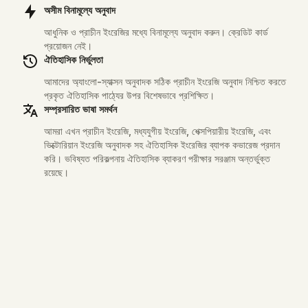
অসীম বিনামূল্যে অনুবাদ
আধুনিক ও প্রাচীন ইংরেজির মধ্যে বিনামূল্যে অনুবাদ করুন। ক্রেডিট কার্ড
প্রয়োজন নেই।
ঐতিহাসিক নির্ভুলতা
আমাদের অ্যাংলো-স্যাক্সন অনুবাদক সঠিক প্রাচীন ইংরেজি অনুবাদ নিশ্চিত করতে
প্রকৃত ঐতিহাসিক পাঠ্যের উপর বিশেষভাবে প্রশিক্ষিত।
সম্প্রসারিত ভাষা সমর্থন
আমরা এখন প্রাচীন ইংরেজি, মধ্যযুগীয় ইংরেজি, শেক্সপিয়ারীয় ইংরেজি, এবং
ভিক্টোরিয়ান ইংরেজি অনুবাদক সহ ঐতিহাসিক ইংরেজির ব্যাপক কভারেজ প্রদান
করি। ভবিষ্যত পরিকল্পনায় ঐতিহাসিক ব্যাকরণ পরীক্ষার সরঞ্জাম অন্তর্ভুক্ত
Enter a word and click AI Search to see
রয়েছে।
detailed Old English translation and analysis