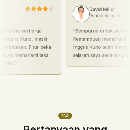
David Miller
Peneliti Sejarah
yang berharga
Sempurna untuk penelitian ak
gris Kuno, meski
Kemampuan memahami manusk
tasan. Fitur peka
Inggris Kuno telah mempercepa
a memahami teks
sejarah saya secara signifikan.
.
FAQ
Pertanyaan yang