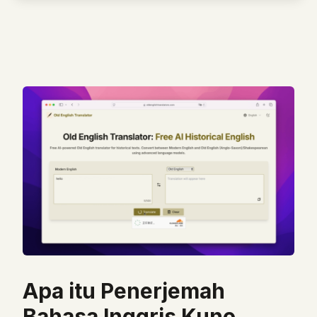
Translation Direction
Modern
Old
Old
Modern
Enter Modern English Word
Try a Sample
🤖 AI Search
Apa itu Penerjemah
Bahasa Inggris Kuno