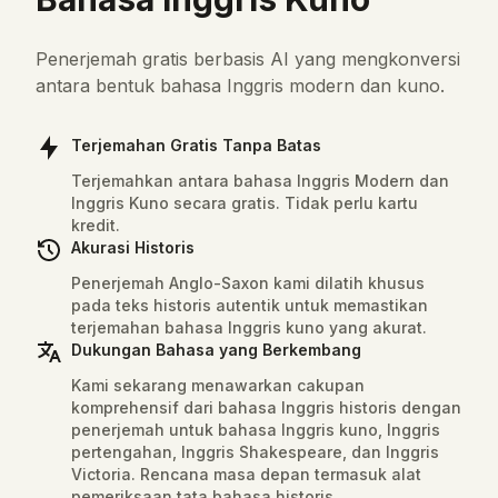
Dictionary Result
Penerjemah gratis berbasis AI yang mengkonversi
antara bentuk bahasa Inggris modern dan kuno.
Terjemahan Gratis Tanpa Batas
Terjemahkan antara bahasa Inggris Modern dan
Inggris Kuno secara gratis. Tidak perlu kartu
kredit.
Akurasi Historis
Penerjemah Anglo-Saxon kami dilatih khusus
pada teks historis autentik untuk memastikan
terjemahan bahasa Inggris kuno yang akurat.
Dukungan Bahasa yang Berkembang
Enter a word and click AI Search to see
Kami sekarang menawarkan cakupan
detailed Old English translation and analysis
komprehensif dari bahasa Inggris historis dengan
penerjemah untuk bahasa Inggris kuno, Inggris
pertengahan, Inggris Shakespeare, dan Inggris
Victoria. Rencana masa depan termasuk alat
pemeriksaan tata bahasa historis.