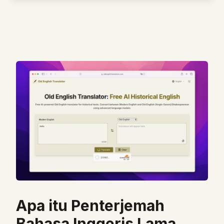
Translation Direction
Modern
Old
Old
Modern
Enter Modern English Word
Try a Sample
🤖 AI Search
Apa itu Penterjemah
Bahasa Inggeris Lama