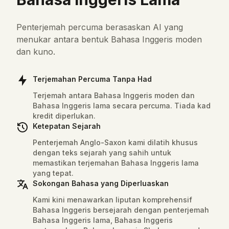
Dictionary Result
Penterjemah percuma berasaskan AI yang
menukar antara bentuk Bahasa Inggeris moden
dan kuno.
Terjemahan Percuma Tanpa Had
Terjemah antara Bahasa Inggeris moden dan
Bahasa Inggeris lama secara percuma. Tiada kad
kredit diperlukan.
Ketepatan Sejarah
Penterjemah Anglo-Saxon kami dilatih khusus
dengan teks sejarah yang sahih untuk
memastikan terjemahan Bahasa Inggeris lama
Enter a word and click AI Search to see
yang tepat.
detailed Old English translation and analysis
Sokongan Bahasa yang Diperluaskan
Kami kini menawarkan liputan komprehensif
Bahasa Inggeris bersejarah dengan penterjemah
Bahasa Inggeris lama, Bahasa Inggeris